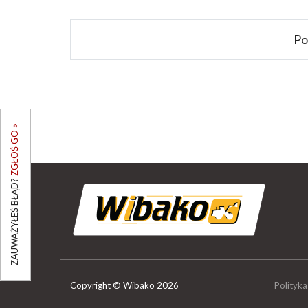
Po
ZGŁOŚ GO »
ZAUWAŻYŁEŚ BŁĄD?
Copyright © Wibako 2026
Polityka