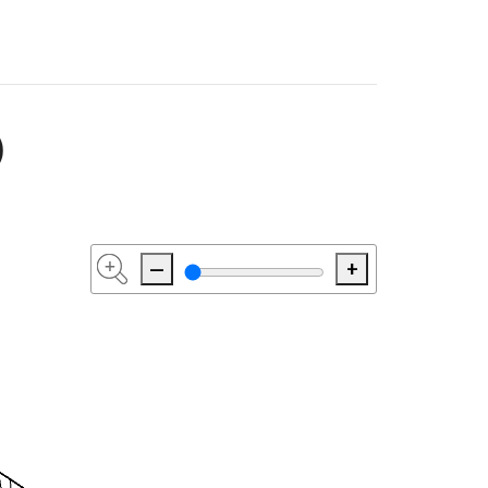
)
—
+