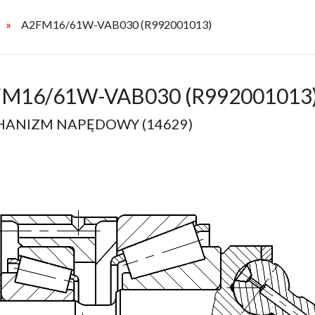
A2FM16/61W-VAB030 (R992001013)
M16/61W-VAB030 (R992001013
ANIZM NAPĘDOWY (14629)