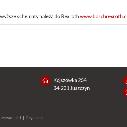
wyższe schematy należą do Rexroth
www.boschrexroth.
Kojszówka 254,
34-231 Juszczyn
 prywatności
|
Regulamin