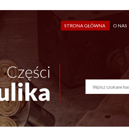
STRONA GŁÓWNA
O NAS
Części
ulika