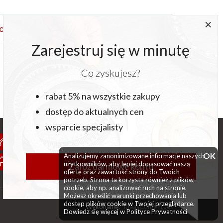
×
com
Zarejestruj się w minutę
Co zyskujesz?
rabat 5% na wszystkie zakupy
dostęp do aktualnych cen
wsparcie specjalisty
+48 33 870 42 00
OK
Analizujemy zanonimizowane informacje naszych
biuro@wibako.pl
użytkowników, aby lepiej dopasować naszą
Załóż darmowe konto
ofertę oraz zawartość strony do Twoich
potrzeb. Strona ta korzysta również z plików
cookie, aby np. analizować ruch na stronie.
Możesz określić warunki przechowania lub
dostęp plików cookie w Twojej przeglądarce.
Wykonanie:
IdeasComeTrue
Dowiedz się więcej w
Polityce Prywatności