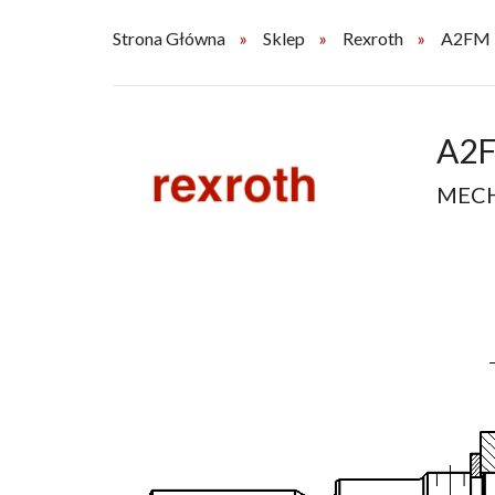
Strona Główna
Sklep
Rexroth
A2FM
A2F
MECH