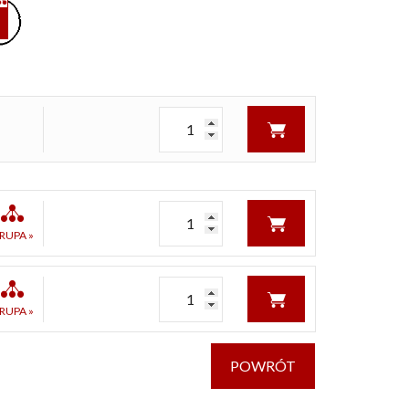
RUPA »
RUPA »
POWRÓT