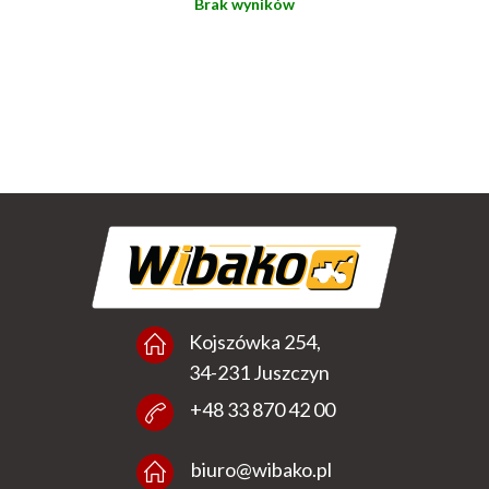
Brak wyników
Kojszówka 254,
34-231 Juszczyn
+48 33 870 42 00
biuro@wibako.pl