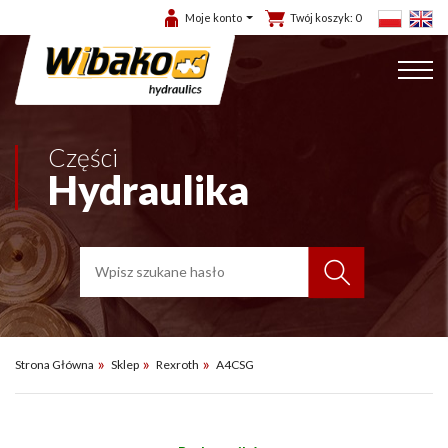
Moje konto
Twój koszyk:
0
Części
Hydraulika
Strona Główna
Sklep
Rexroth
A4CSG