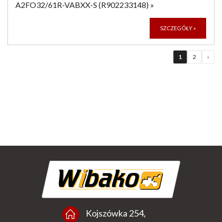
A2FO32/61R-VABXX-S (R902233148)
»
SZCZEGÓŁY
»
1
2
›
Kojszówka 254,