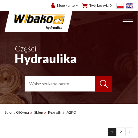
Moje konto
Twój koszyk:
0
Części
Hydraulika
Strona Główna
Sklep
Rexroth
A2FO
1
2
›