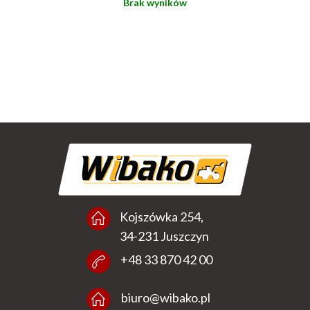
Brak wyników
Kojszówka 254,
34-231 Juszczyn
+48 33 870 42 00
biuro@wibako.pl