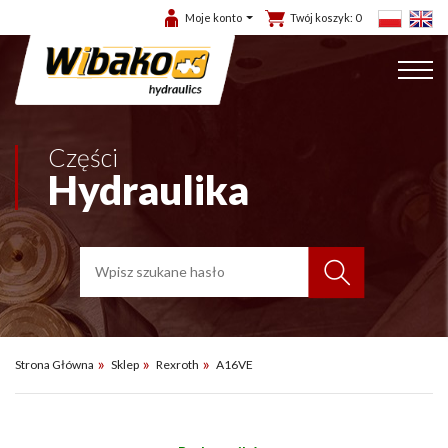
Moje konto
Twój koszyk:
0
Części
Hydraulika
Strona Główna
Sklep
Rexroth
A16VE